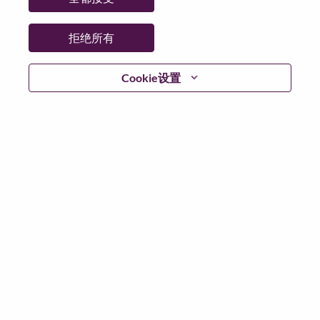
日期:
星期一, 5 月 11, 2026
工作性质:
Full-time
拒绝所有
其他工作城市
:
* Taiwan - Taipei City - Taipei
Cookie设置
为什么选择联想
We are Lenovo. We do what we say. We own what we do.
We WOW our customers.
Lenovo is a US$83 billion revenue global technology
powerhouse, ranked #153 in the Fortune Global 500, and
serving millions of customers every day in 180 markets.
Focused on a bold vision to deliver Smarter Technology
for All, Lenovo has built on its success as the world’s
largest PC company with a full-stack portfolio of AI-
enabled, AI-ready, and AI-optimized devices (PCs,