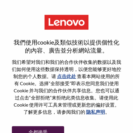
菜单
Business Analyst
我們使用cookie及類似技術以提供個性化
的內容、廣告並分析網站流量。
我们希望对我们和我们的合作伙伴收集的数据以及我
们如何使用这些数据保持透明，以便您能够更好地控
基本信息
制您的个人数据。请
点击此处
查看本网站使用的所
有 Cookie。选择“全部接受”即表示您同意我们使用
Cookie 并与我们的合作伙伴共享信息。您也可以通
职位编号:
WD00098651
过点击“全部拒绝”来拒绝此类信息收集。请使用此
工作领域:
Data Management and Analytics
Cookie 使用许可工具来管理或更新您的偏好设置。
国家/地区:
中国台湾
了解更多信息，请参阅我们的
隐私声明
。
省:
Taipei City
市:
中山（Zhongshan）
全都接受