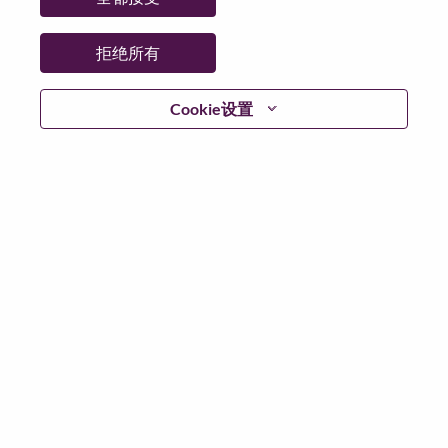
省:
North Carolina
市:
Morrisville
拒绝所有
日期:
星期五, 6 月 26, 2026
工作性质:
Full-time
Cookie设置
其他工作城市
:
* United States of America - North Carolina - Morrisville
为什么选择联想
We are Lenovo. We do what we say. We own what we do.
We WOW our customers.
Lenovo is a US$83 billion revenue global technology
powerhouse, ranked #153 in the Fortune Global 500, and
serving millions of customers every day in 180 markets.
Focused on a bold vision to deliver Smarter Technology
for All, Lenovo has built on its success as the world’s