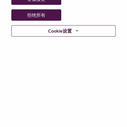
省:
São Paulo
市:
SAO PAULO - SP
拒绝所有
日期:
星期一, 6 月 8, 2026
工作性质:
Full-time
Cookie设置
其他工作城市
:
* Brazil - São Paulo - SAO PAULO - SP
为什么选择联想
We are Lenovo. We do what we say. We own what we do.
We WOW our customers.
Lenovo is a US$83 billion revenue global technology
powerhouse, ranked #153 in the Fortune Global 500, and
serving millions of customers every day in 180 markets.
Focused on a bold vision to deliver Smarter Technology
for All, Lenovo has built on its success as the world’s