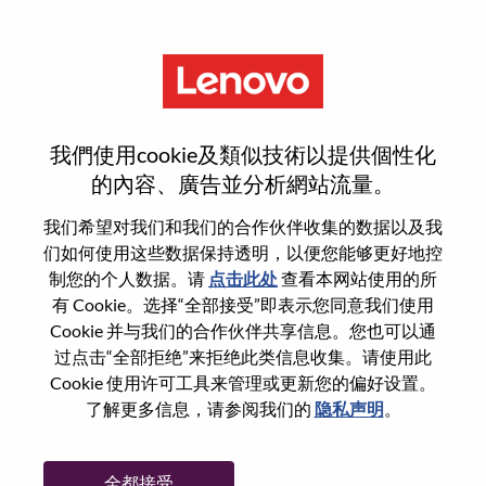
菜单
Business Development
我們使用cookie及類似技術以提供個性化
Manager - Retail Partnerships
的內容、廣告並分析網站流量。
我们希望对我们和我们的合作伙伴收集的数据以及我
们如何使用这些数据保持透明，以便您能够更好地控
制您的个人数据。请
点击此处
查看本网站使用的所
有 Cookie。选择“全部接受”即表示您同意我们使用
基本信息
Cookie 并与我们的合作伙伴共享信息。您也可以通
过点击“全部拒绝”来拒绝此类信息收集。请使用此
Cookie 使用许可工具来管理或更新您的偏好设置。
职位编号:
WD00099016
了解更多信息，请参阅我们的
隐私声明
。
工作领域:
Sales Support
国家/地区:
巴西
全都接受