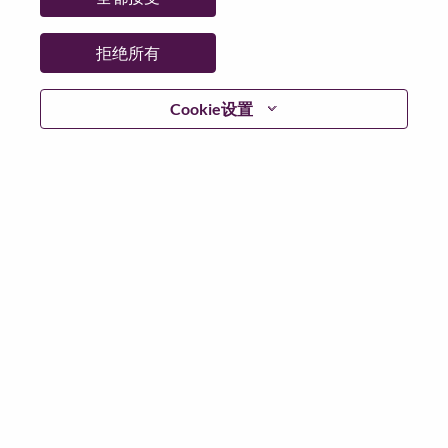
日期:
星期四, 6 月 11, 2026
工作性质:
Full-time
拒绝所有
其他工作城市
:
* United States of America - North Carolina - Morrisville
Cookie设置
为什么选择联想
We are Lenovo. We do what we say. We own what we do.
We WOW our customers.
Lenovo is a US$83 billion revenue global technology
powerhouse, ranked #153 in the Fortune Global 500, and
serving millions of customers every day in 180 markets.
Focused on a bold vision to deliver Smarter Technology
for All, Lenovo has built on its success as the world’s
largest PC company with a full-stack portfolio of AI-
enabled, AI-ready, and AI-optimized devices (PCs,