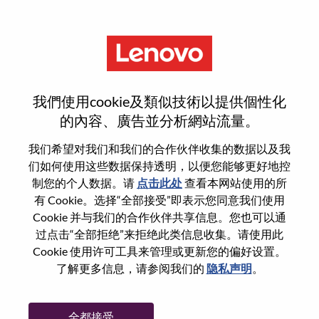
菜单
Chief Of Staff
我們使用cookie及類似技術以提供個性化
的內容、廣告並分析網站流量。
我们希望对我们和我们的合作伙伴收集的数据以及我
们如何使用这些数据保持透明，以便您能够更好地控
基本信息
制您的个人数据。请
点击此处
查看本网站使用的所
有 Cookie。选择“全部接受”即表示您同意我们使用
Cookie 并与我们的合作伙伴共享信息。您也可以通
职位编号:
WD00099964
过点击“全部拒绝”来拒绝此类信息收集。请使用此
工作领域:
Project Management
Cookie 使用许可工具来管理或更新您的偏好设置。
国家/地区:
美国
了解更多信息，请参阅我们的
隐私声明
。
省:
North Carolina
市:
Morrisville
全都接受