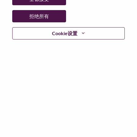
日期:
星期二, 6 月 2, 2026
工作性质:
Full-time
拒绝所有
其他工作城市
:
* India - Haryāna - Gurgaon
Cookie设置
* India - Haryāna - Gurgaon
为什么选择联想
We are Lenovo. We do what we say. We own what we do.
We WOW our customers.
Lenovo is a US$83 billion revenue global technology
powerhouse, ranked #153 in the Fortune Global 500, and
serving millions of customers every day in 180 markets.
Focused on a bold vision to deliver Smarter Technology
for All, Lenovo has built on its success as the world’s
largest PC company with a full-stack portfolio of AI-