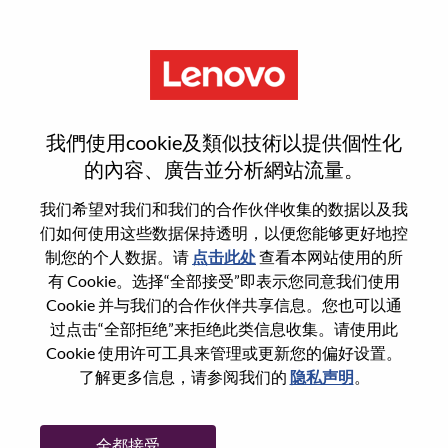
菜单
Client Manager-Public, North
我們使用cookie及類似技術以提供個性化
的內容、廣告並分析網站流量。
我们希望对我们和我们的合作伙伴收集的数据以及我
们如何使用这些数据保持透明，以便您能够更好地控
基本信息
制您的个人数据。请
点击此处
查看本网站使用的所
有 Cookie。选择“全部接受”即表示您同意我们使用
Cookie 并与我们的合作伙伴共享信息。您也可以通
职位编号:
WD00098295
过点击“全部拒绝”来拒绝此类信息收集。请使用此
工作领域:
Sales
Cookie 使用许可工具来管理或更新您的偏好设置。
国家/地区:
印度
了解更多信息，请参阅我们的
隐私声明
。
省:
Haryana
市:
Gurgaon
全都接受