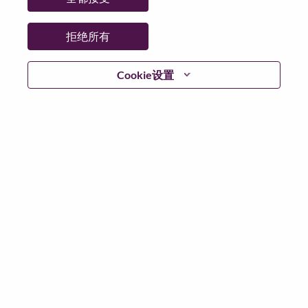
省:
North Carolina
市:
Morrisville
拒绝所有
日期:
星期五, 6 月 12, 2026
工作性质:
Full-time
Cookie设置
其他工作城市
:
* United States of America - North Carolina - Morrisville
为什么选择联想
We are Lenovo. We do what we say. We own what we do.
We WOW our customers.
Lenovo is a US$83 billion revenue global technology
powerhouse, ranked #153 in the Fortune Global 500, and
serving millions of customers every day in 180 markets.
Focused on a bold vision to deliver Smarter Technology
for All, Lenovo has built on its success as the world’s