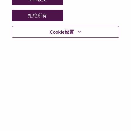
省:
São Paulo
市:
Indaiatuba
拒绝所有
日期:
星期二, 6 月 16, 2026
工作性质:
Full-time
Cookie设置
其他工作城市
:
* Brazil - São Paulo - Indaiatuba
* Brazil - São Paulo - Indaiatuba
为什么选择联想
We are Lenovo. We do what we say. We own what we do.
We WOW our customers.
Lenovo is a US$83 billion revenue global technology
powerhouse, ranked #153 in the Fortune Global 500, and
serving millions of customers every day in 180 markets.
Focused on a bold vision to deliver Smarter Technology