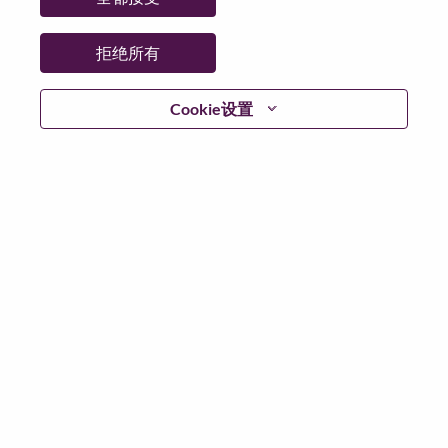
省:
北京
市:
北京（Beijing）
拒绝所有
日期:
星期日, 6 月 21, 2026
其他工作城市
:
Cookie设置
* China
为什么选择联想
联想文化，我们称之为 “We Are Lenovo”（我们，就是联
想），其核心是：“说到做到，尽心尽力，成就客户”。
联想集团是一家年收入830亿美元的全球化科技巨头，位
列《财富》世界500强第153名，服务遍布全球180个市
场数以百万计的客户。为实现“智能，为每一个可能” 的
公司愿景，联想在不断夯实全球个人电脑市场冠军地位
的基础上，积极构建全栈式的计算能力，现已拥有包括
人工智能赋能、人工智能导向和人工智能优化的终端、