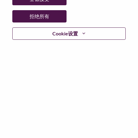
省:
Tokyo
市:
Chiyoda-Ku
拒绝所有
日期:
星期一, 搜索 30, 2026
工作性质:
Full-time
Cookie设置
其他工作城市
:
* Japan - Tōkyō - Chiyoda-Ku
为什么选择联想
We are Lenovo. We do what we say. We own what we do.
We WOW our customers.
Lenovo is a US$83 billion revenue global technology
powerhouse, ranked #153 in the Fortune Global 500, and
serving millions of customers every day in 180 markets.
Focused on a bold vision to deliver Smarter Technology
for All, Lenovo has built on its success as the world’s