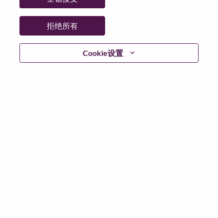
省:
Illinois
市:
Chicago
拒绝所有
日期:
星期二, 6 月 23, 2026
工作性质:
Full-time
Cookie设置
其他工作城市
:
* United States of America - Illinois - Chicago
为什么选择联想
We are Lenovo. We do what we say. We own what we do.
We WOW our customers.
Lenovo is a US$83 billion revenue global technology
powerhouse, ranked #153 in the Fortune Global 500, and
serving millions of customers every day in 180 markets.
Focused on a bold vision to deliver Smarter Technology
for All, Lenovo has built on its success as the world’s