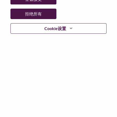
日期:
星期四, 6 月 18, 2026
工作性质:
Full-time
拒绝所有
其他工作城市
:
* United States of America - North Carolina - Whitsett
Cookie设置
为什么选择联想
We are Lenovo. We do what we say. We own what we do.
We WOW our customers.
Lenovo is a US$83 billion revenue global technology
powerhouse, ranked #153 in the Fortune Global 500, and
serving millions of customers every day in 180 markets.
Focused on a bold vision to deliver Smarter Technology
for All, Lenovo has built on its success as the world’s
largest PC company with a full-stack portfolio of AI-
enabled, AI-ready, and AI-optimized devices (PCs,