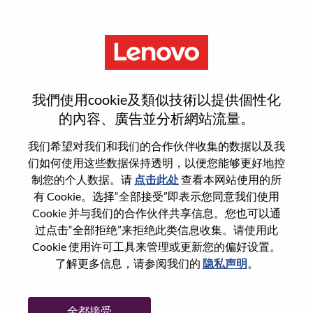
菜单
Engineering Manager
我們使用cookie及類似技術以提供個性化
的內容、廣告並分析網站流量。
我们希望对我们和我们的合作伙伴收集的数据以及我
们如何使用这些数据保持透明，以便您能够更好地控
基本信息
制您的个人数据。请
点击此处
查看本网站使用的所
有 Cookie。选择“全部接受”即表示您同意我们使用
Cookie 并与我们的合作伙伴共享信息。您也可以通
职位编号:
WD00097880
过点击“全部拒绝”来拒绝此类信息收集。请使用此
工作领域:
Administrative
Cookie 使用许可工具来管理或更新您的偏好设置。
国家/地区:
美国
了解更多信息，请参阅我们的
隐私声明
。
省:
North Carolina
市:
Whitsett
全都接受