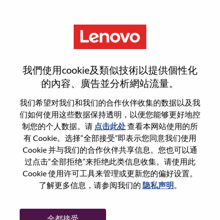
菜单
Field Account Sales
我們使用cookie及類似技術以提供個性化
的內容、廣告並分析網站流量。
我们希望对我们和我们的合作伙伴收集的数据以及我
们如何使用这些数据保持透明，以便您能够更好地控
基本信息
制您的个人数据。请
点击此处
查看本网站使用的所
有 Cookie。选择“全部接受”即表示您同意我们使用
Cookie 并与我们的合作伙伴共享信息。您也可以通
职位编号:
WD00096941
过点击“全部拒绝”来拒绝此类信息收集。请使用此
工作领域:
Sales
Cookie 使用许可工具来管理或更新您的偏好设置。
国家/地区:
日本
了解更多信息，请参阅我们的
隐私声明
。
省:
Tokyo
市:
Chiyoda-Ku
全都接受