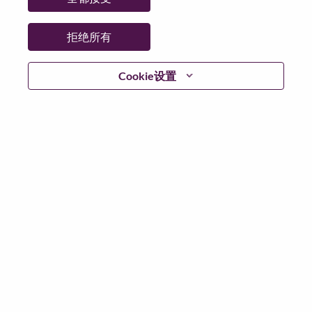
日期:
星期三, 6 月 10, 2026
工作性质:
Full-time
拒绝所有
其他工作城市
:
* Japan - Tōkyō - Chiyoda-Ku
Cookie设置
为什么选择联想
We are Lenovo. We do what we say. We own what we do.
We WOW our customers.
Lenovo is a US$83 billion revenue global technology
powerhouse, ranked #153 in the Fortune Global 500, and
serving millions of customers every day in 180 markets.
Focused on a bold vision to deliver Smarter Technology
for All, Lenovo has built on its success as the world’s
largest PC company with a full-stack portfolio of AI-
enabled, AI-ready, and AI-optimized devices (PCs,