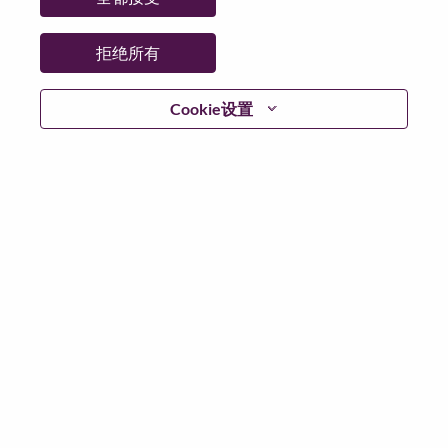
省:
North Carolina
市:
Morrisville
拒绝所有
日期:
星期五, 6 月 12, 2026
工作性质:
Full-time
Cookie设置
其他工作城市
:
* United States of America - North Carolina - Morrisville
为什么选择联想
We are Lenovo. We do what we say. We own what we do.
We WOW our customers.
Lenovo is a US$83 billion revenue global technology
powerhouse, ranked #153 in the Fortune Global 500, and
serving millions of customers every day in 180 markets.
Focused on a bold vision to deliver Smarter Technology
for All, Lenovo has built on its success as the world’s