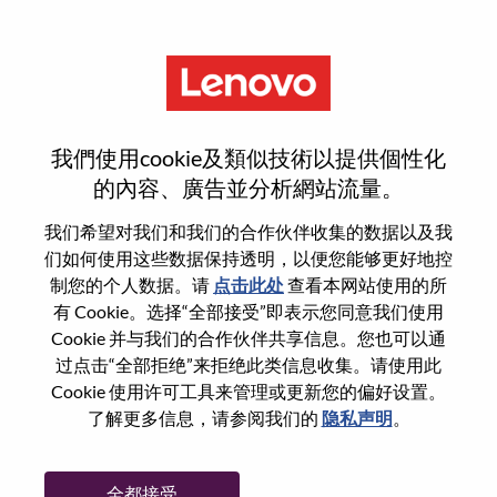
菜单
Gerente De Serviços Sr
我們使用cookie及類似技術以提供個性化
的內容、廣告並分析網站流量。
我们希望对我们和我们的合作伙伴收集的数据以及我
们如何使用这些数据保持透明，以便您能够更好地控
基本信息
制您的个人数据。请
点击此处
查看本网站使用的所
有 Cookie。选择“全部接受”即表示您同意我们使用
Cookie 并与我们的合作伙伴共享信息。您也可以通
职位编号:
WD00099815
过点击“全部拒绝”来拒绝此类信息收集。请使用此
工作领域:
Information Technology
Cookie 使用许可工具来管理或更新您的偏好设置。
国家/地区:
巴西
了解更多信息，请参阅我们的
隐私声明
。
省:
São Paulo
市:
Sao Paulo
全都接受