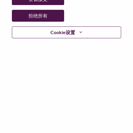
日期:
星期一, 6 月 1, 2026
工作性质:
Full-time
拒绝所有
其他工作城市
:
* Brazil - São Paulo - São Paulo
Cookie设置
* Brazil - São Paulo - Sao Paulo
为什么选择联想
We are Lenovo. We do what we say. We own what we do.
We WOW our customers.
Lenovo is a US$83 billion revenue global technology
powerhouse, ranked #196 in the Fortune Global 500, and
serving millions of customers every day in 180 markets.
Focused on a bold vision to deliver Smarter Technology
for All, Lenovo has built on its success as the world’s
largest PC company with a full-stack portfolio of AI-