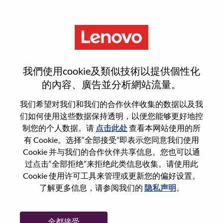
菜单
Global Account Manager
我們使用cookie及類似技術以提供個性化
M/f/d
的內容、廣告並分析網站流量。
我们希望对我们和我们的合作伙伴收集的数据以及我
们如何使用这些数据保持透明，以便您能够更好地控
制您的个人数据。请
点击此处
查看本网站使用的所
有 Cookie。选择“全部接受”即表示您同意我们使用
基本信息
Cookie 并与我们的合作伙伴共享信息。您也可以通
过点击“全部拒绝”来拒绝此类信息收集。请使用此
Cookie 使用许可工具来管理或更新您的偏好设置。
职位编号:
WD00101035
了解更多信息，请参阅我们的
隐私声明
。
工作领域:
Sales
国家/地区:
德国
全都接受