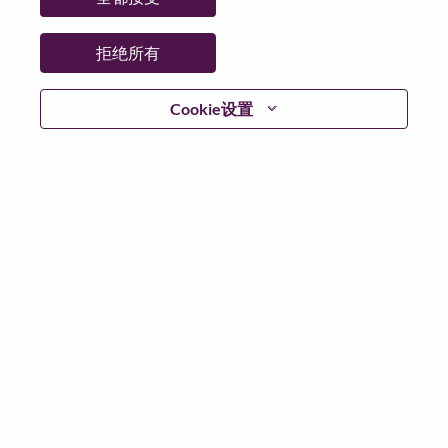
省:
Baden-Wurttemberg
市:
Stuttgart
拒绝所有
日期:
星期一, 6 月 22, 2026
工作性质:
Full-time
Cookie设置
其他工作城市
:
* Germany
为什么选择联想
We are Lenovo. We do what we say. We own what we do.
We WOW our customers.
Lenovo is a US$83 billion revenue global technology
powerhouse, ranked #196 in the Fortune Global 500, and
serving millions of customers every day in 180 markets.
Focused on a bold vision to deliver Smarter Technology
for All, Lenovo has built on its success as the world’s