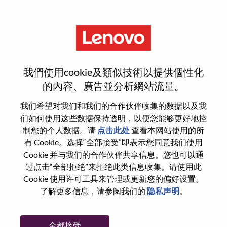
菜单
Global E-Commerce Director
我們使用cookie及類似技術以提供個性化
的內容、廣告並分析網站流量。
我们希望对我们和我们的合作伙伴收集的数据以及我
们如何使用这些数据保持透明，以便您能够更好地控
基本信息
制您的个人数据。请
点击此处
查看本网站使用的所
有 Cookie。选择“全部接受”即表示您同意我们使用
Cookie 并与我们的合作伙伴共享信息。您也可以通
职位编号:
WD00100062
过点击“全部拒绝”来拒绝此类信息收集。请使用此
国家/地区:
美国
Cookie 使用许可工具来管理或更新您的偏好设置。
省:
Illinois
了解更多信息，请参阅我们的
隐私声明
。
市:
Chicago
日期:
星期五, 6 月 12, 2026
全都接受