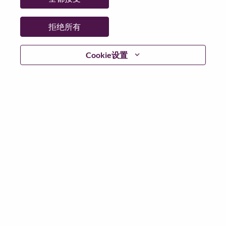
工作性质:
Full-time
其他工作城市
:
拒绝所有
* United States of America - Illinois - Chicago
Cookie设置
为什么选择联想
We are Lenovo. We do what we say. We own what we do.
We WOW our customers.
Lenovo is a US$83 billion revenue global technology
powerhouse, ranked #153 in the Fortune Global 500, and
serving millions of customers every day in 180 markets.
Focused on a bold vision to deliver Smarter Technology
for All, Lenovo has built on its success as the world’s
largest PC company with a full-stack portfolio of AI-
enabled, AI-ready, and AI-optimized devices (PCs,
workstations, smartphones, tablets), infrastructure