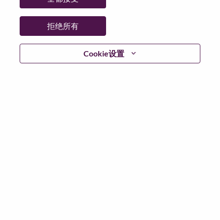
省:
North Carolina
市:
Morrisville
拒绝所有
日期:
星期三, 7 月 1, 2026
工作性质:
Full-time
Cookie设置
其他工作城市
:
* United States of America - North Carolina - Morrisville
为什么选择联想
We are Lenovo. We do what we say. We own what we do.
We WOW our customers.
Lenovo is a US$83 billion revenue global technology
powerhouse, ranked #153 in the Fortune Global 500, and
serving millions of customers every day in 180 markets.
Focused on a bold vision to deliver Smarter Technology
for All, Lenovo has built on its success as the world’s