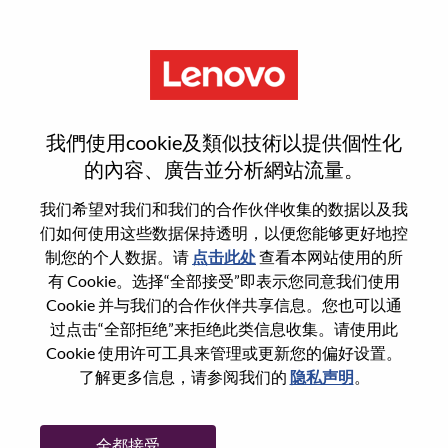
菜单
HR Partner
我們使用cookie及類似技術以提供個性化
的內容、廣告並分析網站流量。
我们希望对我们和我们的合作伙伴收集的数据以及我
们如何使用这些数据保持透明，以便您能够更好地控
基本信息
制您的个人数据。请
点击此处
查看本网站使用的所
有 Cookie。选择“全部接受”即表示您同意我们使用
Cookie 并与我们的合作伙伴共享信息。您也可以通
职位编号:
WD00101362
过点击“全部拒绝”来拒绝此类信息收集。请使用此
工作领域:
Human Resources
Cookie 使用许可工具来管理或更新您的偏好设置。
国家/地区:
巴西
了解更多信息，请参阅我们的
隐私声明
。
省:
São Paulo
市:
Sao Paulo
全都接受