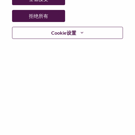
日期:
星期四, 6 月 25, 2026
工作性质:
Full-time
拒绝所有
其他工作城市
:
* Brazil - São Paulo - São Paulo
Cookie设置
* Brazil - São Paulo - Sao Paulo
为什么选择联想
We are Lenovo. We do what we say. We own what we do.
We WOW our customers.
Lenovo is a US$83 billion revenue global technology
powerhouse, ranked #153 in the Fortune Global 500, and
serving millions of customers every day in 180 markets.
Focused on a bold vision to deliver Smarter Technology
for All, Lenovo has built on its success as the world’s
largest PC company with a full-stack portfolio of AI-