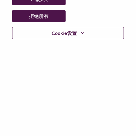
省:
北京
市:
北京（Beijing）
拒绝所有
日期:
星期四, 7 月 2, 2026
工作性质:
Full-time
Cookie设置
其他工作城市
:
* China - Beijing - 北京（Beijing）
为什么选择联想
联想文化，我们称之为 “We Are Lenovo”（我们，就是联
想），其核心是：“说到做到，尽心尽力，成就客户”。
联想集团是一家年收入830亿美元的全球化科技巨头，位
列《财富》世界500强第153名，服务遍布全球180个市
场数以百万计的客户。为实现“智能，为每一个可能” 的
公司愿景，联想在不断夯实全球个人电脑市场冠军地位
的基础上，积极构建全栈式的计算能力，现已拥有包括