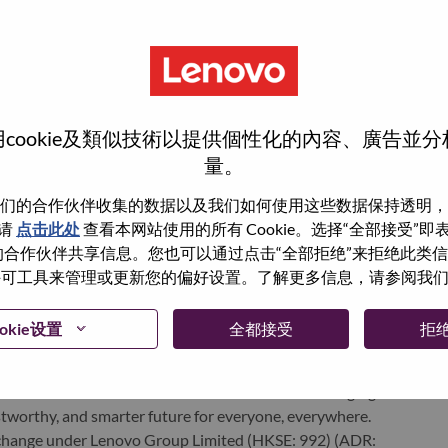
分
cookie及類似技術以提供個性化的內容、廣告並
量。
们的合作伙伴收集的数据以及我们如何使用这些数据保持透明，
n what we do. We WOW our customers.
请
点击此处
查看本网站使用的所有 Cookie。选择“全部接受”
与我们的合作伙伴共享信息。您也可以通过点击“全部拒绝”来拒绝此类
echnology powerhouse, ranked #196 in the Fortune Global
 使用许可工具来管理或更新您的偏好设置。了解更多信息，请参阅我
 day in 180 markets. Focused on a bold vision to deliver
 on its success as the world’s largest PC company with a full-
okie设置
全都接受
拒
d AI-optimized devices (PCs, workstations, smartphones,
edge, high performance computing and software defined
ervices. Lenovo’s continued investment in world-changing
ustworthy, and smarter future for everyone, everywhere.
xchange under Lenovo Group Limited (HKSE: 992) (ADR: