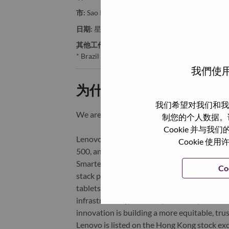
市:
Sao Paulo
日期:
星期一, 6 月 8, 2026
其他工作城市
:
* Brazil
我們使用
为什么选择联想
我们希望对我们和我
We are Lenovo. We do what we say. We ow
制您的个人数据。
Cookie 并
Lenovo is a US$83 billion revenue global t
Cookie
500, and serving millions of customers every
Smarter Technology for All, Lenovo has built
Co
stack portfolio of AI-enabled, AI-ready, an
tablets), infrastructure (server, storage, 
infrastructure), software, solutions, and s
innovation is building a more equitable, tr
Lenovo is listed on the Hong Kong stock e