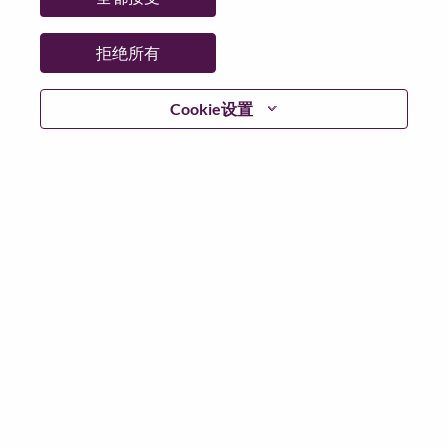
省:
上海
市:
上海（Shanghai）
拒绝所有
日期:
星期三, 7 月 1, 2026
工作性质:
Full-time
Cookie设置
其他工作城市
:
* China - Shanghai - 上海（Shanghai）
为什么选择联想
联想文化，我们称之为 “We Are Lenovo”（我们，就是联
想），其核心是：“说到做到，尽心尽力，成就客户”。
联想集团是一家年收入830亿美元的全球化科技巨头，位
列《财富》世界500强第153名，服务遍布全球180个市
场数以百万计的客户。为实现“智能，为每一个可能” 的
公司愿景，联想在不断夯实全球个人电脑市场冠军地位
的基础上，积极构建全栈式的计算能力，现已拥有包括