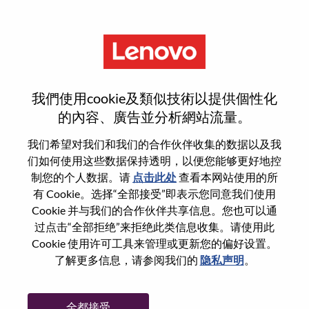
菜单
Inside Account Manager Public
我們使用cookie及類似技術以提供個性化
Sector (m/w/d)
的內容、廣告並分析網站流量。
我们希望对我们和我们的合作伙伴收集的数据以及我
们如何使用这些数据保持透明，以便您能够更好地控
制您的个人数据。请
点击此处
查看本网站使用的所
有 Cookie。选择“全部接受”即表示您同意我们使用
基本信息
Cookie 并与我们的合作伙伴共享信息。您也可以通
过点击“全部拒绝”来拒绝此类信息收集。请使用此
Cookie 使用许可工具来管理或更新您的偏好设置。
职位编号:
WD00101478
了解更多信息，请参阅我们的
隐私声明
。
工作领域:
Sales
国家/地区:
德国
全都接受