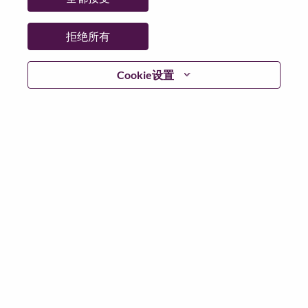
省:
North Rhine-Westphalia
市:
Essen
拒绝所有
日期:
星期三, 7 月 1, 2026
工作性质:
Full-time
Cookie设置
其他工作城市
:
* Germany - North Rhine-Westphalia - Essen
* Germany - North Rhine-Westphalia - Essen
为什么选择联想
We are Lenovo. We do what we say. We own what we do.
We WOW our customers.
Lenovo is a US$83 billion revenue global technology
powerhouse, ranked #153 in the Fortune Global 500, and
serving millions of customers every day in 180 markets.
Focused on a bold vision to deliver Smarter Technology