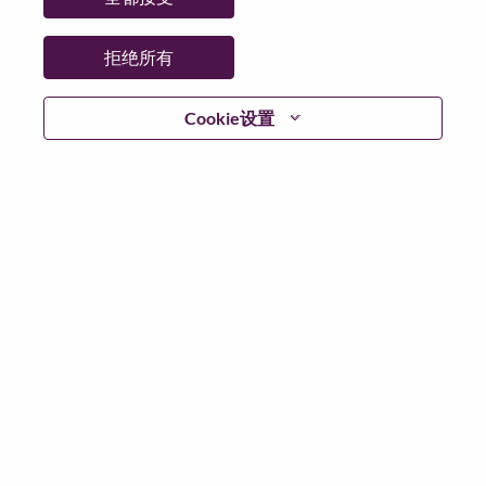
省:
North Carolina
市:
Morrisville
拒绝所有
日期:
星期四, 6 月 11, 2026
工作性质:
Full-time
Cookie设置
其他工作城市
:
* United States of America - North Carolina - Morrisville
为什么选择联想
We are Lenovo. We do what we say. We own what we do.
We WOW our customers.
Lenovo is a US$83 billion revenue global technology
powerhouse, ranked #153 in the Fortune Global 500, and
serving millions of customers every day in 180 markets.
Focused on a bold vision to deliver Smarter Technology
for All, Lenovo has built on its success as the world’s