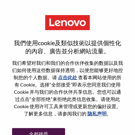
菜单
Inside Public Sector
我們使用cookie及類似技術以提供個性化
Workstation Specialist
的內容、廣告並分析網站流量。
我们希望对我们和我们的合作伙伴收集的数据以及我
们如何使用这些数据保持透明，以便您能够更好地控
制您的个人数据。请
点击此处
查看本网站使用的所
有 Cookie。选择“全部接受”即表示您同意我们使用
基本信息
Cookie 并与我们的合作伙伴共享信息。您也可以通
过点击“全部拒绝”来拒绝此类信息收集。请使用此
Cookie 使用许可工具来管理或更新您的偏好设置。
职位编号:
WD00100797
了解更多信息，请参阅我们的
隐私声明
。
工作领域:
Sales
国家/地区:
美国
全都接受