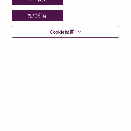
国家/地区:
中国台湾
省:
Taipei City
拒绝所有
市:
Taipei
Cookie设置
日期:
星期二, 6 月 16, 2026
工作性质:
Full-time
其他工作城市
:
* Taiwan - Taipei City - Taipei
为什么选择联想
We are Lenovo. We do what we say. We own what we do.
We WOW our customers.
Lenovo is a US$83 billion revenue global technology
powerhouse, ranked #153 in the Fortune Global 500, and
serving millions of customers every day in 180 markets.