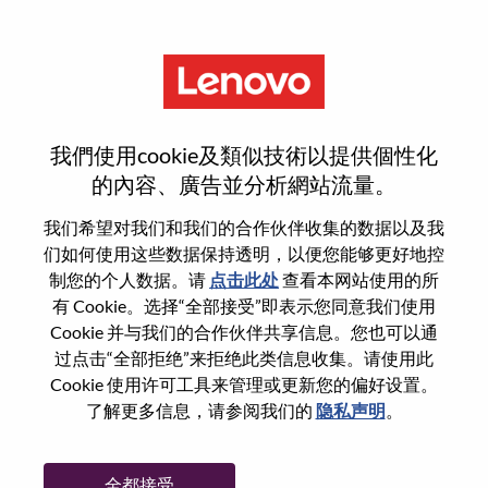
菜单
Interconnect Engineer (AI
我們使用cookie及類似技術以提供個性化
Infrastructure / Interconnect
的內容、廣告並分析網站流量。
Solutions)
我们希望对我们和我们的合作伙伴收集的数据以及我
们如何使用这些数据保持透明，以便您能够更好地控
制您的个人数据。请
点击此处
查看本网站使用的所
有 Cookie。选择“全部接受”即表示您同意我们使用
Cookie 并与我们的合作伙伴共享信息。您也可以通
过点击“全部拒绝”来拒绝此类信息收集。请使用此
基本信息
Cookie 使用许可工具来管理或更新您的偏好设置。
了解更多信息，请参阅我们的
隐私声明
。
职位编号:
WD00100544
工作领域:
Hardware Engineering
全都接受