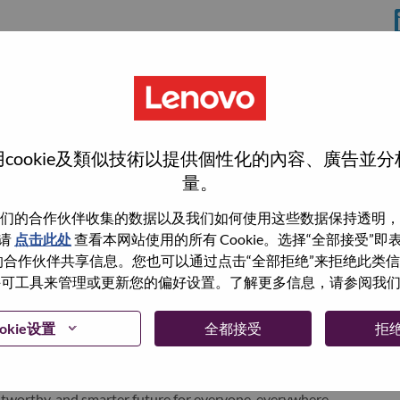
cookie及類似技術以提供個性化的內容、廣告並
量。
们的合作伙伴收集的数据以及我们如何使用这些数据保持透明，
wn what we do. We WOW our customers.
请
点击此处
查看本网站使用的所有 Cookie。选择“全部接受”
与我们的合作伙伴共享信息。您也可以通过点击“全部拒绝”来拒绝此类
echnology powerhouse, ranked #196 in the Fortune Global
 使用许可工具来管理或更新您的偏好设置。了解更多信息，请参阅我
 day in 180 markets. Focused on a bold vision to deliver
 on its success as the world’s largest PC company with a full-
okie设置
全都接受
拒
d AI-optimized devices (PCs, workstations, smartphones,
edge, high performance computing and software defined
ervices. Lenovo’s continued investment in world-changing
ustworthy, and smarter future for everyone, everywhere.