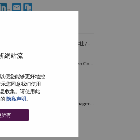
分享 岡山地区 コンシューマー営業戦略 シニアスペシャリスト 到Lin
通过电子邮箱分享 岡山地区 コンシューマー営業戦略 シ
类似职位
NECパーソナルコンピュータ 東京本社 / 内勤営業(契約社員)
Chiyoda-Ku, Tokyo, 日本,
分析網站流
Sales Operations Manager for Lenovo Consumer segment
Chiyoda-Ku, Tokyo, 日本,
以便您能够更好地控
Sales Training Manager - AP
即表示您同意我们使用
Chiyoda-Ku, Tokyo, 日本,
信息收集。请使用此
们的
隐私声明
。
Industry Business Development Manager (NECPC)
Chiyoda-Ku, Tokyo, 日本,
绝所有
浏览全部