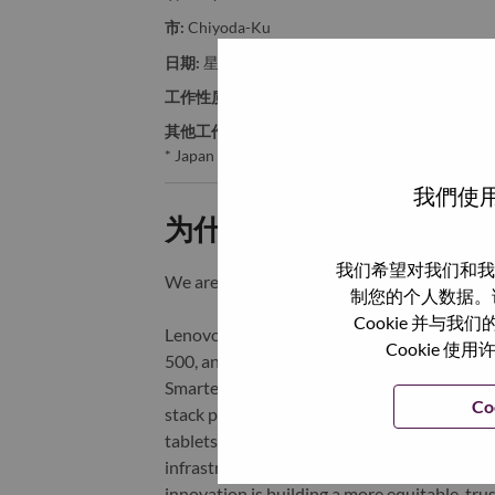
市:
Chiyoda-Ku
日期:
星期五, 6 月 5, 2026
工作性质:
Full-time
其他工作城市
:
* Japan - Okayama
我們使用
为什么选择联想
我们希望对我们和我
We are Lenovo. We do what we say. We o
制您的个人数据。
Cookie 并
Lenovo is a US$83 billion revenue global t
Cookie
500, and serving millions of customers every
Smarter Technology for All, Lenovo has built
Co
stack portfolio of AI-enabled, AI-ready, an
tablets), infrastructure (server, storage, 
infrastructure), software, solutions, and s
innovation is building a more equitable, tr