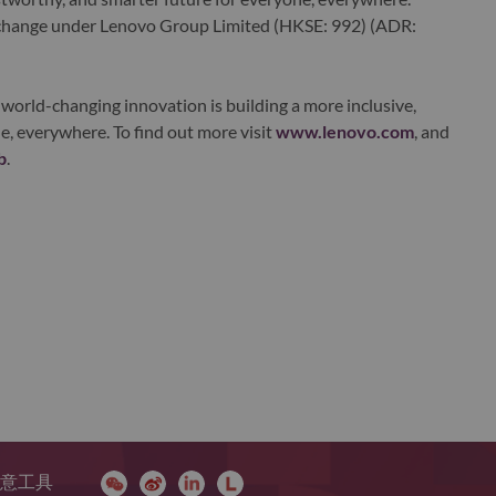
xchange under Lenovo Group Limited (HKSE: 992) (ADR:
world-changing innovation is building a more inclusive,
e, everywhere. To find out more visit
www.lenovo.com
, and
b
.
 同意工具