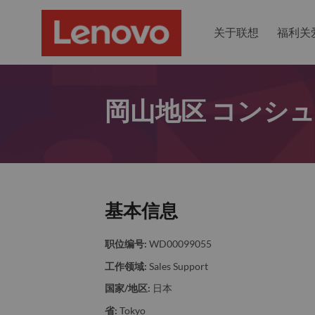
关于联想
福利关
岡山地区 コンシ
基本信息
职位编号:
WD00099055
工作领域:
Sales Support
国家/地区:
日本
省:
Tokyo