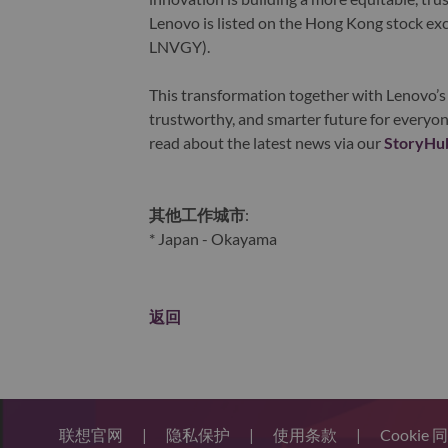
Lenovo is listed on the Hong Kong stock e
LNVGY).
This transformation together with Lenovo’s 
trustworthy, and smarter future for everyon
read about the latest news via our
StoryHu
其他工作城市
:
* Japan - Okayama
返回
联想官网
|
隐私保护
|
使用条款
|
Cookie