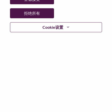
省:
Tokyo
市:
Chiyoda-Ku
拒绝所有
日期:
星期四, 5 月 28, 2026
工作性质:
Full-time
Cookie设置
其他工作城市
:
* Japan - Tōkyō - Chiyoda-Ku
为什么选择联想
We are Lenovo. We do what we say. We own what we do.
We WOW our customers.
Lenovo is a US$83 billion revenue global technology
powerhouse, ranked #153 in the Fortune Global 500, and
serving millions of customers every day in 180 markets.
Focused on a bold vision to deliver Smarter Technology
for All, Lenovo has built on its success as the world’s