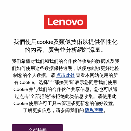
菜单
Junior Data Science Specialist
我們使用cookie及類似技術以提供個性化
的內容、廣告並分析網站流量。
我们希望对我们和我们的合作伙伴收集的数据以及我
们如何使用这些数据保持透明，以便您能够更好地控
基本信息
制您的个人数据。请
点击此处
查看本网站使用的所
有 Cookie。选择“全部接受”即表示您同意我们使用
Cookie 并与我们的合作伙伴共享信息。您也可以通
职位编号:
WD00101152
过点击“全部拒绝”来拒绝此类信息收集。请使用此
工作领域:
Data Management and Analytics
Cookie 使用许可工具来管理或更新您的偏好设置。
国家/地区:
巴西
了解更多信息，请参阅我们的
隐私声明
。
省:
São Paulo
市:
Indaiatuba
全都接受