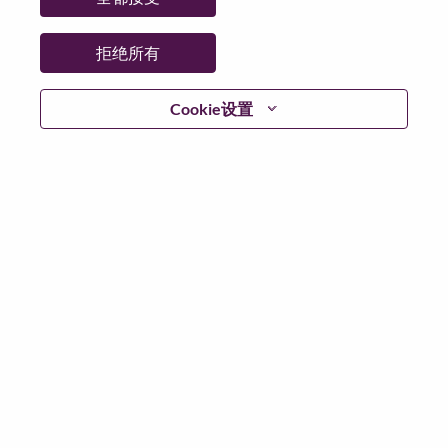
日期:
星期二, 6 月 23, 2026
工作性质:
Full-time
拒绝所有
其他工作城市
:
* Brazil - São Paulo - Indaiatuba
Cookie设置
* Brazil - São Paulo - Indaiatuba
为什么选择联想
We are Lenovo. We do what we say. We own what we do.
We WOW our customers.
Lenovo is a US$83 billion revenue global technology
powerhouse, ranked #153 in the Fortune Global 500, and
serving millions of customers every day in 180 markets.
Focused on a bold vision to deliver Smarter Technology
for All, Lenovo has built on its success as the world’s
largest PC company with a full-stack portfolio of AI-