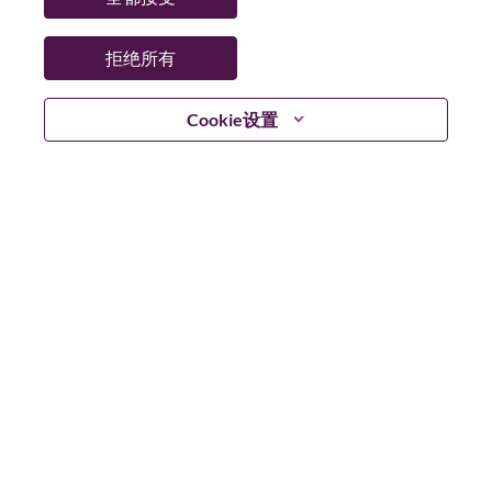
日期:
星期四, 7 月 2, 2026
工作性质:
Full-time
拒绝所有
其他工作城市
:
* Mexico - Nuevo León - Monterrey
Cookie设置
* Mexico - Nuevo León - Monterrey
为什么选择联想
We are Lenovo. We do what we say. We own what we do.
We WOW our customers.
Lenovo is a US$83 billion revenue global technology
powerhouse, ranked #153 in the Fortune Global 500, and
serving millions of customers every day in 180 markets.
Focused on a bold vision to deliver Smarter Technology
for All, Lenovo has built on its success as the world’s
largest PC company with a full-stack portfolio of AI-