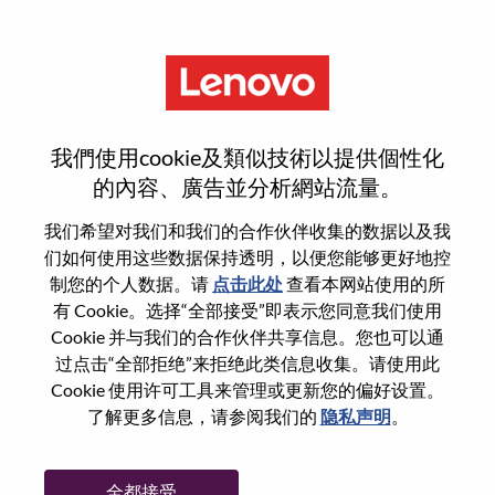
菜单
LAS Order Entry
我們使用cookie及類似技術以提供個性化
的內容、廣告並分析網站流量。
我们希望对我们和我们的合作伙伴收集的数据以及我
们如何使用这些数据保持透明，以便您能够更好地控
基本信息
制您的个人数据。请
点击此处
查看本网站使用的所
有 Cookie。选择“全部接受”即表示您同意我们使用
Cookie 并与我们的合作伙伴共享信息。您也可以通
职位编号:
WD00101232
过点击“全部拒绝”来拒绝此类信息收集。请使用此
工作领域:
Supply Chain
Cookie 使用许可工具来管理或更新您的偏好设置。
国家/地区:
墨西哥
了解更多信息，请参阅我们的
隐私声明
。
省:
Nuevo León
市:
Monterrey
全都接受