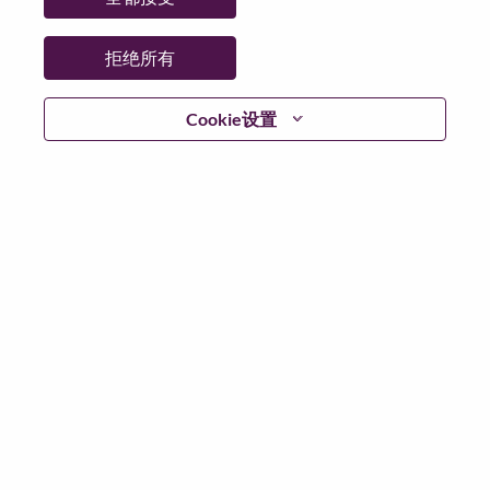
日期:
星期五, 5 月 8, 2026
工作性质:
Full-time
拒绝所有
其他工作城市
:
* Singapore - Central Singapore - Singapore
Cookie设置
* Singapore - Central Singapore - SINGAPORE
为什么选择联想
We are Lenovo. We do what we say. We own what we do.
We WOW our customers.
Lenovo is a US$83 billion revenue global technology
powerhouse, ranked #153 in the Fortune Global 500, and
serving millions of customers every day in 180 markets.
Focused on a bold vision to deliver Smarter Technology
for All, Lenovo has built on its success as the world’s
largest PC company with a full-stack portfolio of AI-