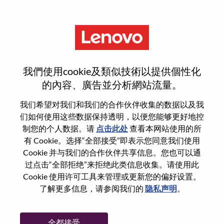
菜单
[LPS] Infrastructure Engineer
我們使用cookie及類似技術以提供個性化
的內容、廣告並分析網站流量。
我们希望对我们和我们的合作伙伴收集的数据以及我
们如何使用这些数据保持透明，以便您能够更好地控
基本信息
制您的个人数据。请
点击此处
查看本网站使用的所
有 Cookie。选择“全部接受”即表示您同意我们使用
Cookie 并与我们的合作伙伴共享信息。您也可以通
职位编号:
WD00098492
过点击“全部拒绝”来拒绝此类信息收集。请使用此
工作领域:
Information Technology
Cookie 使用许可工具来管理或更新您的偏好设置。
国家/地区:
新加坡
了解更多信息，请参阅我们的
隐私声明
。
省:
Central Singapore
市:
Singapore
全都接受