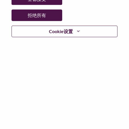
日期:
星期三, 5 月 6, 2026
工作性质:
Full-time
拒绝所有
其他工作城市
:
* Singapore - Central Singapore - Singapore
Cookie设置
* Singapore - Central Singapore - SINGAPORE
为什么选择联想
We are Lenovo. We do what we say. We own what we do.
We WOW our customers.
Lenovo is a US$83 billion revenue global technology
powerhouse, ranked #153 in the Fortune Global 500, and
serving millions of customers every day in 180 markets.
Focused on a bold vision to deliver Smarter Technology
for All, Lenovo has built on its success as the world’s
largest PC company with a full-stack portfolio of AI-