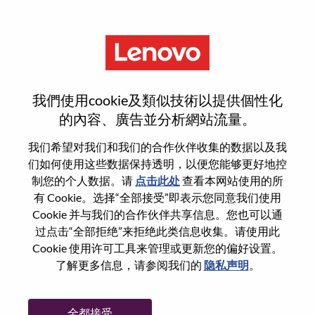
菜单
[LPS] Linux Engineer
我們使用cookie及類似技術以提供個性化
的內容、廣告並分析網站流量。
我们希望对我们和我们的合作伙伴收集的数据以及我
们如何使用这些数据保持透明，以便您能够更好地控
基本信息
制您的个人数据。请
点击此处
查看本网站使用的所
有 Cookie。选择“全部接受”即表示您同意我们使用
Cookie 并与我们的合作伙伴共享信息。您也可以通
职位编号:
WD00098688
过点击“全部拒绝”来拒绝此类信息收集。请使用此
工作领域:
Information Technology
Cookie 使用许可工具来管理或更新您的偏好设置。
国家/地区:
新加坡
了解更多信息，请参阅我们的
隐私声明
。
省:
Central Singapore
市:
Singapore
全都接受