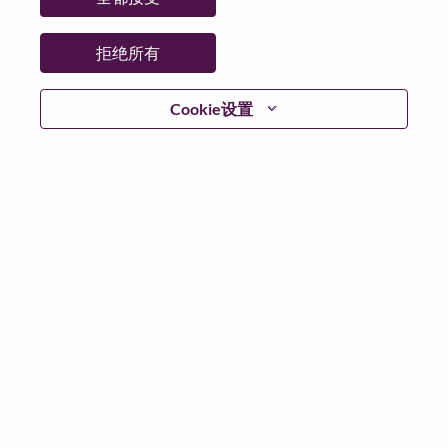
省:
Tokyo
市:
Chiyoda-Ku
拒绝所有
日期:
星期一, 搜索 30, 2026
工作性质:
Full-time
Cookie设置
其他工作城市
:
* Japan - Tōkyō - Chiyoda-Ku
为什么选择联想
We are Lenovo. We do what we say. We own what we do.
We WOW our customers.
Lenovo is a US$83 billion revenue global technology
powerhouse, ranked #153 in the Fortune Global 500, and
serving millions of customers every day in 180 markets.
Focused on a bold vision to deliver Smarter Technology
for All, Lenovo has built on its success as the world’s