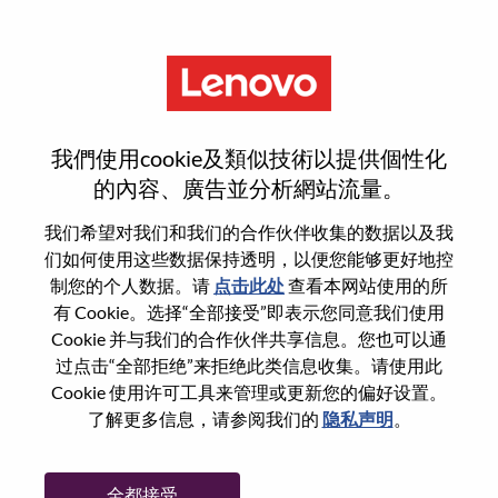
菜单
Manager Field Service Delivery
我們使用cookie及類似技術以提供個性化
的內容、廣告並分析網站流量。
我们希望对我们和我们的合作伙伴收集的数据以及我
们如何使用这些数据保持透明，以便您能够更好地控
基本信息
制您的个人数据。请
点击此处
查看本网站使用的所
有 Cookie。选择“全部接受”即表示您同意我们使用
Cookie 并与我们的合作伙伴共享信息。您也可以通
职位编号:
WD00100934
过点击“全部拒绝”来拒绝此类信息收集。请使用此
工作领域:
Sales Support
Cookie 使用许可工具来管理或更新您的偏好设置。
国家/地区:
印度
了解更多信息，请参阅我们的
隐私声明
。
省:
Haryana
市:
Gurgaon
全都接受