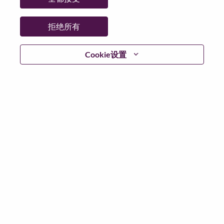
日期:
星期五, 6 月 19, 2026
工作性质:
Full-time
拒绝所有
其他工作城市
:
* India - Haryāna - Gurgaon
Cookie设置
* India - Haryāna - Gurgaon
为什么选择联想
We are Lenovo. We do what we say. We own what we do.
We WOW our customers.
Lenovo is a US$83 billion revenue global technology
powerhouse, ranked #153 in the Fortune Global 500, and
serving millions of customers every day in 180 markets.
Focused on a bold vision to deliver Smarter Technology
for All, Lenovo has built on its success as the world’s
largest PC company with a full-stack portfolio of AI-