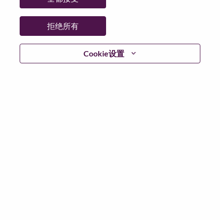
省:
福建
市:
厦门（Xiamen）
拒绝所有
日期:
星期三, 6 月 24, 2026
工作性质:
Full-time
Cookie设置
其他工作城市
:
* China - Fujian - 厦门（Xiamen）
为什么选择联想
联想文化，我们称之为 “We Are Lenovo”（我们，就是联
想），其核心是：“说到做到，尽心尽力，成就客户”。
联想集团是一家年收入830亿美元的全球化科技巨头，位
列《财富》世界500强第153名，服务遍布全球180个市
场数以百万计的客户。为实现“智能，为每一个可能” 的
公司愿景，联想在不断夯实全球个人电脑市场冠军地位
的基础上，积极构建全栈式的计算能力，现已拥有包括