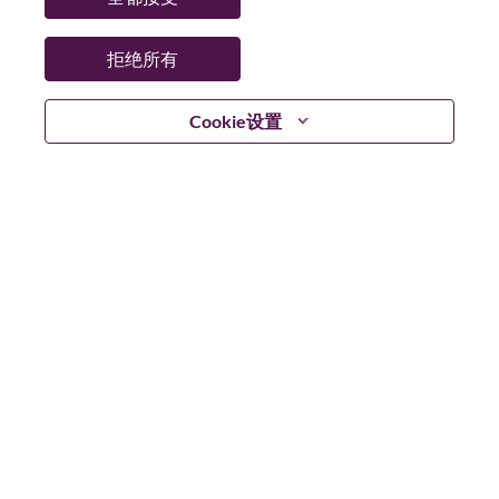
日期:
星期一, 6 月 8, 2026
工作性质:
Full-time
拒绝所有
其他工作城市
:
* China - Beijing - 北京（Beijing）
Cookie设置
为什么选择联想
联想文化，我们称之为 “We Are Lenovo”（我们，就是联
想），其核心是：“说到做到，尽心尽力，成就客户”。
联想集团是一家年收入830亿美元的全球化科技巨头，位
列《财富》世界500强第196名，服务遍布全球180个市
场数以百万计的客户。为实现“智能，为每一个可能” 的
公司愿景，联想在不断夯实全球个人电脑市场冠军地位
的基础上，积极构建全栈式的计算能力，现已拥有包括
人工智能赋能、人工智能导向和人工智能优化的终端、
基础设施、软件、解决方案和服务在内的完整产品路线