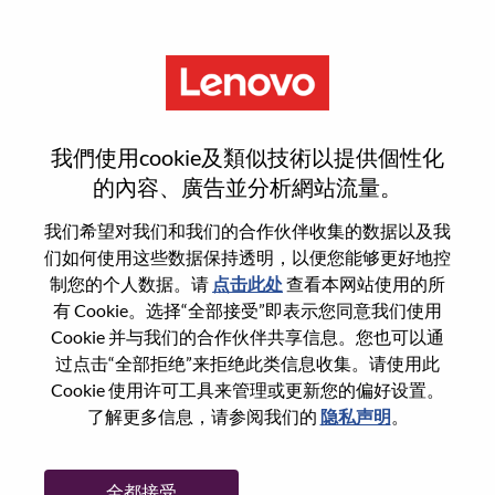
菜单
Senior OD Consultant
我們使用cookie及類似技術以提供個性化
的內容、廣告並分析網站流量。
我们希望对我们和我们的合作伙伴收集的数据以及我
们如何使用这些数据保持透明，以便您能够更好地控
基本信息
制您的个人数据。请
点击此处
查看本网站使用的所
有 Cookie。选择“全部接受”即表示您同意我们使用
Cookie 并与我们的合作伙伴共享信息。您也可以通
职位编号:
WD00099773
过点击“全部拒绝”来拒绝此类信息收集。请使用此
工作领域:
Human Resources
Cookie 使用许可工具来管理或更新您的偏好设置。
国家/地区:
中国
了解更多信息，请参阅我们的
隐私声明
。
省:
北京
市:
北京（Beijing）
全都接受