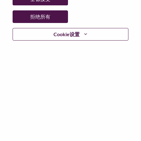
省:
广东
市:
深圳（Shenzhen）
拒绝所有
日期:
星期一, 5 月 18, 2026
其他工作城市
:
Cookie设置
* China
为什么选择联想
联想文化，我们称之为 “We Are Lenovo”（我们，就是联
想），其核心是：“说到做到，尽心尽力，成就客户”。
联想集团是一家年收入830亿美元的全球化科技巨头，位
列《财富》世界500强第153名，服务遍布全球180个市
场数以百万计的客户。为实现“智能，为每一个可能” 的
公司愿景，联想在不断夯实全球个人电脑市场冠军地位
的基础上，积极构建全栈式的计算能力，现已拥有包括
人工智能赋能、人工智能导向和人工智能优化的终端、