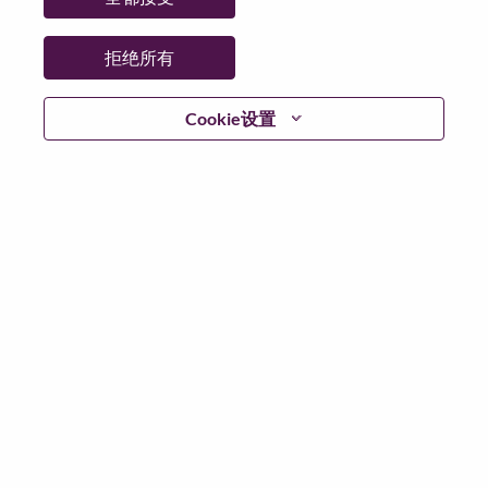
日期:
星期五, 6 月 26, 2026
其他工作城市
:
拒绝所有
* United Kingdom
Cookie设置
为什么选择联想
We are Lenovo. We do what we say. We own what we do.
We WOW our customers.
Lenovo is a US$83 billion revenue global technology
powerhouse, ranked #153 in the Fortune Global 500, and
serving millions of customers every day in 180 markets.
Focused on a bold vision to deliver Smarter Technology
for All, Lenovo has built on its success as the world’s
largest PC company with a full-stack portfolio of AI-
enabled, AI-ready, and AI-optimized devices (PCs,
workstations, smartphones, tablets), infrastructure