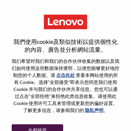
菜单
Client Manager
我們使用cookie及類似技術以提供個性化
的內容、廣告並分析網站流量。
我们希望对我们和我们的合作伙伴收集的数据以及我
们如何使用这些数据保持透明，以便您能够更好地控
基本信息
制您的个人数据。请
点击此处
查看本网站使用的所
有 Cookie。选择“全部接受”即表示您同意我们使用
Cookie 并与我们的合作伙伴共享信息。您也可以通
职位编号:
100017264
过点击“全部拒绝”来拒绝此类信息收集。请使用此
工作领域:
Sales
Cookie 使用许可工具来管理或更新您的偏好设置。
国家/地区:
英国
了解更多信息，请参阅我们的
隐私声明
。
省:
Hampshire
市:
Farnborough
全都接受