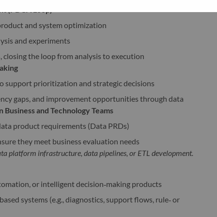
nt (PDCA Loop)
product and system optimization
ysis and experiments
, closing the loop from analysis to execution
aking
o support prioritization and strategic decisions
iency gaps, and improvement opportunities through data
en Business and Technology Teams
 data product requirements (Data PRDs)
ensure they meet business evaluation needs
ata platform infrastructure, data pipelines, or ETL development.
omation, or intelligent decision‑making products
based systems (e.g., diagnostics, support flows, rule‑ or