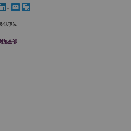
分享 Data Product Manager 到LinkedIn
通过电子邮箱分享 Data Product Manager 给朋友
类似职位
浏览全部