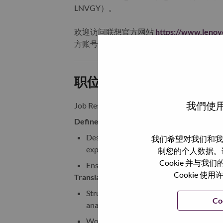
LNVGY）。
欢迎访问联想官方网站
https://www.leno
方账号，或关注“联想招聘”公众号，获取
职位描述和要求:
我們使用
Job Responsibilities
Define and Manage Data Metrics & Mea
Design and maintain end‑to‑end KPI and
我们希望对我们和我
experience, and system performance
制您的个人数据。
Cookie 并
Ensure metrics are well-defined, consist
Cookie
Translate System and User Behaviors into
Structure complex system behaviors (e.g.,
Co
analyzable data concepts
Work with engineering teams to standard