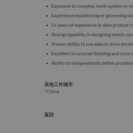
Exposure to complex, multi‑system or m
Experience establishing or governing sh
5+ years of experience in data product m
Strong capability in designing metric 
Proven ability to use data to drive dec
Excellent structured thinking and cross‑
Ability to independently define problem
其他工作城市
:
* China
返回