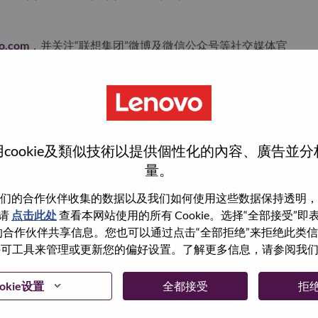
vo.com
，并关注“联想集团”微博及微信公众号等社交媒体官
联想最新动态。
cookie及類似技術以提供個性化的內容、廣告並
量。
surement Frameworks
 metric frameworks to evaluate product outcomes, user
们的合作伙伴收集的数据以及我们如何使用这些数据保持透明，
请
点击此处
查看本网站使用的所有 Cookie。选择“全部接受”
与我们的合作伙伴共享信息。您也可以通过点击“全部拒绝”来拒绝此类
ent, and decision‑ready across platforms and applications
 使用许可工具来管理或更新您的偏好设置。了解更多信息，请参阅我
 Analyzable Data Models
 user interactions, decision paths, state transitions) into
okie设置
全都接受
拒
ize logging, event schemas, and analytical semantics