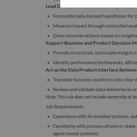
Lead Data‑Driven Continuous Improveme
Formulate data‑backed hypotheses for 
Measure impact through controlled anal
Drive concrete actions based on insights
Support Business and Product Decision‑M
Provide structured, actionable insights t
Identify performance bottlenecks, effic
Act as the Data Product Interface Betwe
Translate business questions into clear
Review and validate data deliveries to 
Note: This role does not include ownership of d
Job Requirements
Experience with AI‑enabled systems, aut
Familiarity with process‑driven or state‑
agent‑based systems)