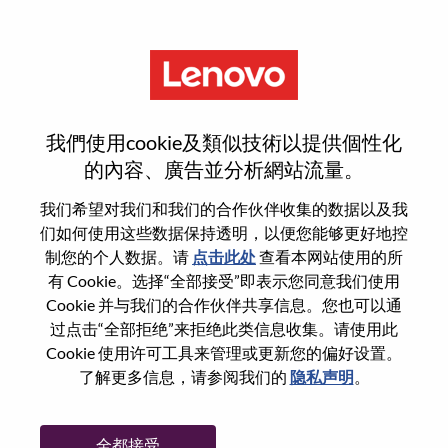
菜单
ISG Sales Specialist
我們使用cookie及類似技術以提供個性化
的內容、廣告並分析網站流量。
我们希望对我们和我们的合作伙伴收集的数据以及我
们如何使用这些数据保持透明，以便您能够更好地控
基本信息
制您的个人数据。请
点击此处
查看本网站使用的所
有 Cookie。选择“全部接受”即表示您同意我们使用
Cookie 并与我们的合作伙伴共享信息。您也可以通
职位编号:
100017267
过点击“全部拒绝”来拒绝此类信息收集。请使用此
工作领域:
Sales
Cookie 使用许可工具来管理或更新您的偏好设置。
国家/地区:
瑞典
了解更多信息，请参阅我们的
隐私声明
。
市:
Solna
日期:
星期五, 6 月 26, 2026
全都接受