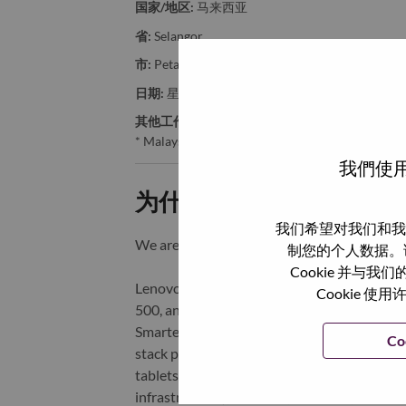
国家/地区:
马来西亚
省:
Selangor
市:
Petaling Jaya
日期:
星期日, 7 月 5, 2026
其他工作城市
:
* Malaysia
我們使用
为什么选择联想
我们希望对我们和我
We are Lenovo. We do what we say. We o
制您的个人数据。
Cookie 并
Lenovo is a US$83 billion revenue global t
Cookie
500, and serving millions of customers every
Smarter Technology for All, Lenovo has built
Co
stack portfolio of AI-enabled, AI-ready, an
tablets), infrastructure (server, storage, 
infrastructure), software, solutions, and s