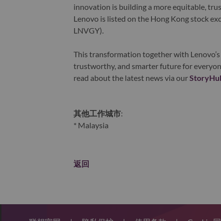
innovation is building a more equitable, tr
Lenovo is listed on the Hong Kong stock e
LNVGY).
This transformation together with Lenovo’s 
trustworthy, and smarter future for everyon
read about the latest news via our
StoryHu
其他工作城市
:
* Malaysia
返回