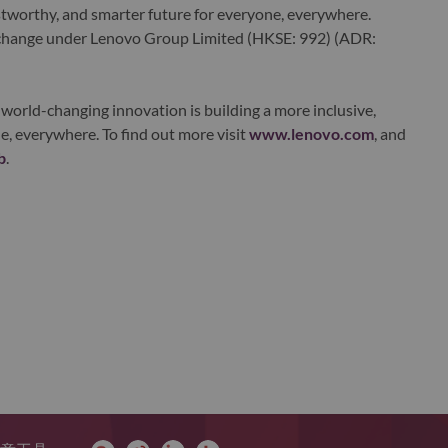
ustworthy, and smarter future for everyone, everywhere.
xchange under Lenovo Group Limited (HKSE: 992) (ADR:
world-changing innovation is building a more inclusive,
e, everywhere. To find out more visit
www.lenovo.com
, and
b
.