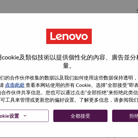
分
cookie及類似技術以提供個性化的內容、廣告並
量。
们的合作伙伴收集的数据以及我们如何使用这些数据保持透明，
wn what we do. We WOW our customers.
请
点击此处
查看本网站使用的所有 Cookie。选择“全部接受”
与我们的合作伙伴共享信息。您也可以通过点击“全部拒绝”来拒绝此类
echnology powerhouse, ranked #153 in the Fortune Global
 使用许可工具来管理或更新您的偏好设置。了解更多信息，请参阅我
 day in 180 markets. Focused on a bold vision to deliver
 on its success as the world’s largest PC company with a full-
okie设置
全都接受
拒
d AI-optimized devices (PCs, workstations, smartphones,
edge, high performance computing and software defined
ervices. Lenovo’s continued investment in world-changing