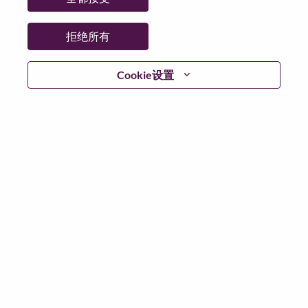
日期:
星期四, 6 月 18, 2026
其他工作城市
:
拒绝所有
* China - Beijing - Beijing
Cookie设置
为什么选择联想
联想文化，我们称之为 “We Are Lenovo”（我们，就是联
想），其核心是：“说到做到，尽心尽力，成就客户”。
联想集团是一家年收入830亿美元的全球化科技巨头，位
列《财富》世界500强第153名，服务遍布全球180个市
场数以百万计的客户。为实现“智能，为每一个可能” 的
公司愿景，联想在不断夯实全球个人电脑市场冠军地位
的基础上，积极构建全栈式的计算能力，现已拥有包括
人工智能赋能、人工智能导向和人工智能优化的终端、
基础设施、软件、解决方案和服务在内的完整产品路线
图，包括个人电脑、工作站、智能手机、平板电脑等终