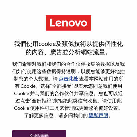
菜单
Master Planning Professional
我們使用cookie及類似技術以提供個性化
的內容、廣告並分析網站流量。
我们希望对我们和我们的合作伙伴收集的数据以及我
们如何使用这些数据保持透明，以便您能够更好地控
基本信息
制您的个人数据。请
点击此处
查看本网站使用的所
有 Cookie。选择“全部接受”即表示您同意我们使用
Cookie 并与我们的合作伙伴共享信息。您也可以通
职位编号:
100017207
过点击“全部拒绝”来拒绝此类信息收集。请使用此
工作领域:
Data Management and Analytics
Cookie 使用许可工具来管理或更新您的偏好设置。
国家/地区:
中国
了解更多信息，请参阅我们的
隐私声明
。
省:
湖北
市:
武汉（Wuhan）
全都接受