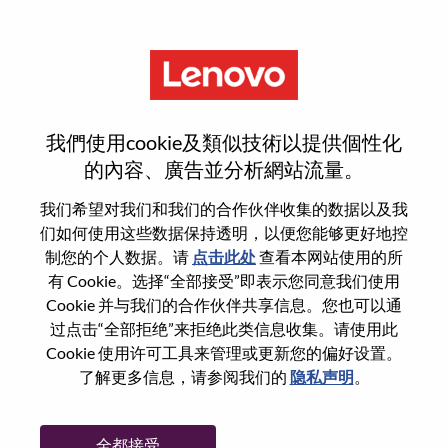
菜单
Technical Project Manager
我們使用cookie及類似技術以提供個性化
的內容、廣告並分析網站流量。
我们希望对我们和我们的合作伙伴收集的数据以及我
们如何使用这些数据保持透明，以便您能够更好地控
基本信息
制您的个人数据。请
点击此处
查看本网站使用的所
有 Cookie。选择“全部接受”即表示您同意我们使用
Cookie 并与我们的合作伙伴共享信息。您也可以通
职位编号:
100017263
过点击“全部拒绝”来拒绝此类信息收集。请使用此
工作领域:
Information Technology
Cookie 使用许可工具来管理或更新您的偏好设置。
国家/地区:
印度
了解更多信息，请参阅我们的
隐私声明
。
省:
Maharashtra
市:
Mumbai
全都接受