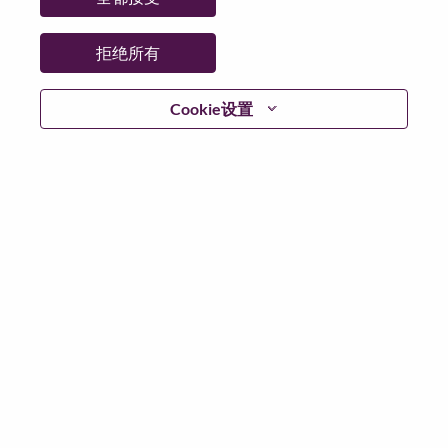
日期:
星期五, 6 月 26, 2026
其他工作城市
:
拒绝所有
* India
Cookie设置
为什么选择联想
We are Lenovo. We do what we say. We own what we do.
We WOW our customers.
Lenovo is a US$83 billion revenue global technology
powerhouse, ranked #153 in the Fortune Global 500, and
serving millions of customers every day in 180 markets.
Focused on a bold vision to deliver Smarter Technology
for All, Lenovo has built on its success as the world’s
largest PC company with a full-stack portfolio of AI-
enabled, AI-ready, and AI-optimized devices (PCs,
workstations, smartphones, tablets), infrastructure