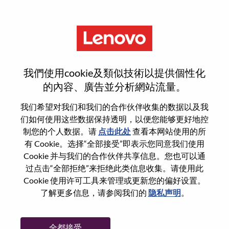
菜单
车计算信息安全工程师
我們使用cookie及類似技術以提供個性化
的內容、廣告並分析網站流量。
我们希望对我们和我们的合作伙伴收集的数据以及我
们如何使用这些数据保持透明，以便您能够更好地控
基本信息
制您的个人数据。请
点击此处
查看本网站使用的所
有 Cookie。选择“全部接受”即表示您同意我们使用
Cookie 并与我们的合作伙伴共享信息。您也可以通
职位编号:
100016958
过点击“全部拒绝”来拒绝此类信息收集。请使用此
工作领域:
Research/Development
Cookie 使用许可工具来管理或更新您的偏好设置。
国家/地区:
中国
了解更多信息，请参阅我们的
隐私声明
。
省:
上海
市:
上海（Shanghai）
全都接受