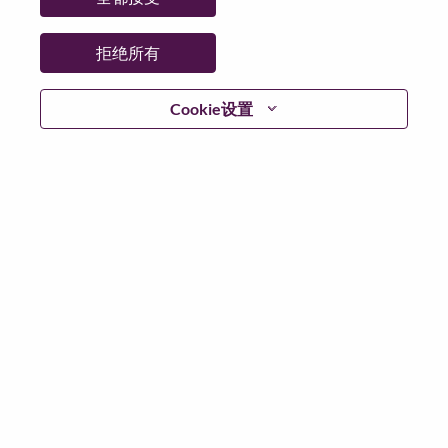
日期:
星期三, 5 月 20, 2026
其他工作城市
:
拒绝所有
* China
Cookie设置
为什么选择联想
联想文化，我们称之为 “We Are Lenovo”（我们，就是联
想），其核心是：“说到做到，尽心尽力，成就客户”。
联想集团是一家年收入830亿美元的全球化科技巨头，位
列《财富》世界500强第196名，服务遍布全球180个市
场数以百万计的客户。为实现“智能，为每一个可能” 的
公司愿景，联想在不断夯实全球个人电脑市场冠军地位
的基础上，积极构建全栈式的计算能力，现已拥有包括
人工智能赋能、人工智能导向和人工智能优化的终端、
基础设施、软件、解决方案和服务在内的完整产品路线
图，包括个人电脑、工作站、智能手机、平板电脑等终