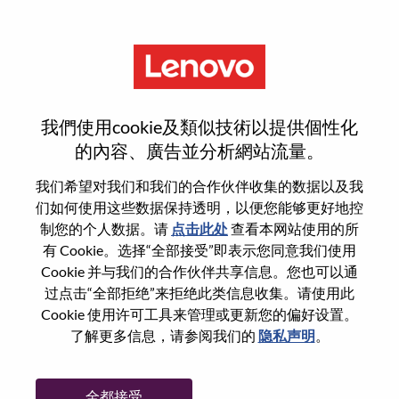
菜单
集团供应链计划技术架构师
我們使用cookie及類似技術以提供個性化
的內容、廣告並分析網站流量。
我们希望对我们和我们的合作伙伴收集的数据以及我
们如何使用这些数据保持透明，以便您能够更好地控
基本信息
制您的个人数据。请
点击此处
查看本网站使用的所
有 Cookie。选择“全部接受”即表示您同意我们使用
Cookie 并与我们的合作伙伴共享信息。您也可以通
职位编号:
100017180
过点击“全部拒绝”来拒绝此类信息收集。请使用此
工作领域:
Information Technology
Cookie 使用许可工具来管理或更新您的偏好设置。
国家/地区:
中国
了解更多信息，请参阅我们的
隐私声明
。
省:
广东
市:
深圳（Shenzhen）
全都接受