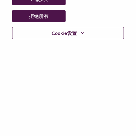
日期:
星期一, 6 月 15, 2026
其他工作城市
:
拒绝所有
* China
Cookie设置
为什么选择联想
联想文化，我们称之为 “We Are Lenovo”（我们，就是联
想），其核心是：“说到做到，尽心尽力，成就客户”。
联想集团是一家年收入830亿美元的全球化科技巨头，位
列《财富》世界500强第196名，服务遍布全球180个市
场数以百万计的客户。为实现“智能，为每一个可能” 的
公司愿景，联想在不断夯实全球个人电脑市场冠军地位
的基础上，积极构建全栈式的计算能力，现已拥有包括
人工智能赋能、人工智能导向和人工智能优化的终端、
基础设施、软件、解决方案和服务在内的完整产品路线
图，包括个人电脑、工作站、智能手机、平板电脑等终