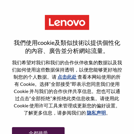
菜单
Platform Test Engineer
我們使用cookie及類似技術以提供個性化
的內容、廣告並分析網站流量。
我们希望对我们和我们的合作伙伴收集的数据以及我
们如何使用这些数据保持透明，以便您能够更好地控
基本信息
制您的个人数据。请
点击此处
查看本网站使用的所
有 Cookie。选择“全部接受”即表示您同意我们使用
Cookie 并与我们的合作伙伴共享信息。您也可以通
职位编号:
WD00101239
过点击“全部拒绝”来拒绝此类信息收集。请使用此
工作领域:
Engineering
Cookie 使用许可工具来管理或更新您的偏好设置。
国家/地区:
墨西哥
了解更多信息，请参阅我们的
隐私声明
。
省:
Nuevo León
市:
Monterrey
全都接受