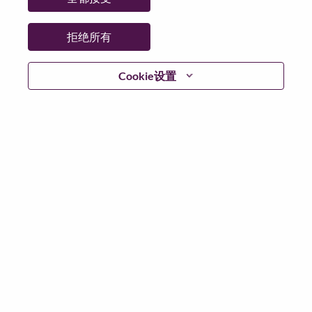
日期:
星期一, 6 月 29, 2026
工作性质:
Full-time
拒绝所有
其他工作城市
:
* Mexico - Nuevo León - Monterrey
Cookie设置
* Mexico - Nuevo León - Monterrey
为什么选择联想
We are Lenovo. We do what we say. We own what we do.
We WOW our customers.
Lenovo is a US$83 billion revenue global technology
powerhouse, ranked #153 in the Fortune Global 500, and
serving millions of customers every day in 180 markets.
Focused on a bold vision to deliver Smarter Technology
for All, Lenovo has built on its success as the world’s
largest PC company with a full-stack portfolio of AI-