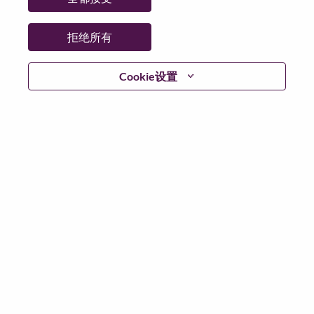
省:
North Carolina
市:
Morrisville
拒绝所有
日期:
星期四, 7 月 2, 2026
工作性质:
Full-time
Cookie设置
其他工作城市
:
* United States of America - North Carolina - Morrisville
为什么选择联想
We are Lenovo. We do what we say. We own what we do.
We WOW our customers.
Lenovo is a US$83 billion revenue global technology
powerhouse, ranked #153 in the Fortune Global 500, and
serving millions of customers every day in 180 markets.
Focused on a bold vision to deliver Smarter Technology
for All, Lenovo has built on its success as the world’s