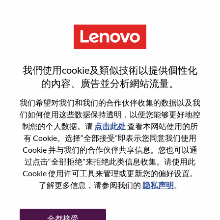
菜单
Principal Digital
我們使用cookie及類似技術以提供個性化
Transformation Consultant
的內容、廣告並分析網站流量。
我们希望对我们和我们的合作伙伴收集的数据以及我
们如何使用这些数据保持透明，以便您能够更好地控
制您的个人数据。请
点击此处
查看本网站使用的所
有 Cookie。选择“全部接受”即表示您同意我们使用
基本信息
Cookie 并与我们的合作伙伴共享信息。您也可以通
过点击“全部拒绝”来拒绝此类信息收集。请使用此
Cookie 使用许可工具来管理或更新您的偏好设置。
职位编号:
WD00100942
了解更多信息，请参阅我们的
隐私声明
。
工作领域:
Information Technology
国家/地区:
美国
全都接受