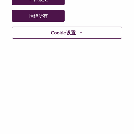
省:
North Carolina
市:
Morrisville
拒绝所有
日期:
星期二, 6 月 9, 2026
工作性质:
Full-time
Cookie设置
其他工作城市
:
* United States of America - North Carolina - Morrisville
为什么选择联想
We are Lenovo. We do what we say. We own what we do.
We WOW our customers.
Lenovo is a US$83 billion revenue global technology
powerhouse, ranked #153 in the Fortune Global 500, and
serving millions of customers every day in 180 markets.
Focused on a bold vision to deliver Smarter Technology
for All, Lenovo has built on its success as the world’s