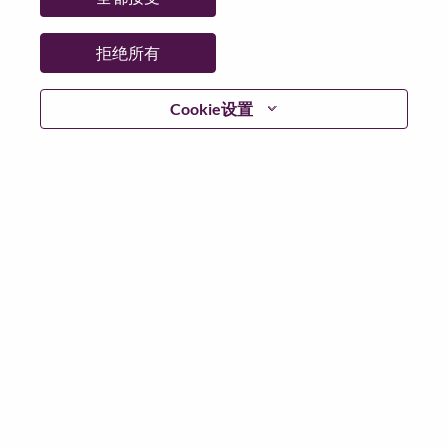
国家/地区:
美国
省:
North Carolina
拒绝所有
市:
Morrisville
Cookie设置
日期:
星期三, 6 月 10, 2026
工作性质:
Full-time
其他工作城市
:
* United States of America - North Carolina - Morrisville
为什么选择联想
We are Lenovo. We do what we say. We own what we do.
We WOW our customers.
Lenovo is a US$83 billion revenue global technology
powerhouse, ranked #153 in the Fortune Global 500, and
serving millions of customers every day in 180 markets.