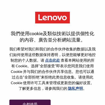
菜单
Product Manager - AI
我們使用cookie及類似技術以提供個性化
Platforms And Hybrid Cloud -
的內容、廣告並分析網站流量。
REMOTE
我们希望对我们和我们的合作伙伴收集的数据以及我
们如何使用这些数据保持透明，以便您能够更好地控
制您的个人数据。请
点击此处
查看本网站使用的所
有 Cookie。选择“全部接受”即表示您同意我们使用
Cookie 并与我们的合作伙伴共享信息。您也可以通
过点击“全部拒绝”来拒绝此类信息收集。请使用此
基本信息
Cookie 使用许可工具来管理或更新您的偏好设置。
了解更多信息，请参阅我们的
隐私声明
。
职位编号:
WD00100026
工作领域:
Cloud Computing
全都接受