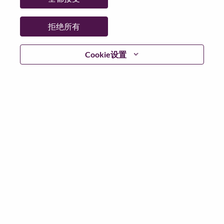
日期:
星期五, 7 月 3, 2026
工作性质:
Full-time
拒绝所有
其他工作城市
:
* United Kingdom - Hampshire - Farnborough
Cookie设置
为什么选择联想
We are Lenovo. We do what we say. We own what we do.
We WOW our customers.
Lenovo is a US$83 billion revenue global technology
powerhouse, ranked #196 in the Fortune Global 500, and
serving millions of customers every day in 180 markets.
Focused on a bold vision to deliver Smarter Technology
for All, Lenovo has built on its success as the world’s
largest PC company with a full-stack portfolio of AI-
enabled, AI-ready, and AI-optimized devices (PCs,