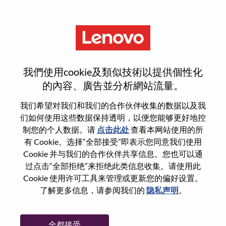
菜单
Public Sector Sales Manager
我們使用cookie及類似技術以提供個性化
的內容、廣告並分析網站流量。
我们希望对我们和我们的合作伙伴收集的数据以及我
们如何使用这些数据保持透明，以便您能够更好地控
基本信息
制您的个人数据。请
点击此处
查看本网站使用的所
有 Cookie。选择“全部接受”即表示您同意我们使用
Cookie 并与我们的合作伙伴共享信息。您也可以通
职位编号:
WD00100788
过点击“全部拒绝”来拒绝此类信息收集。请使用此
工作领域:
Sales
Cookie 使用许可工具来管理或更新您的偏好设置。
国家/地区:
英国
了解更多信息，请参阅我们的
隐私声明
。
省:
Hampshire
市:
Farnborough
全都接受