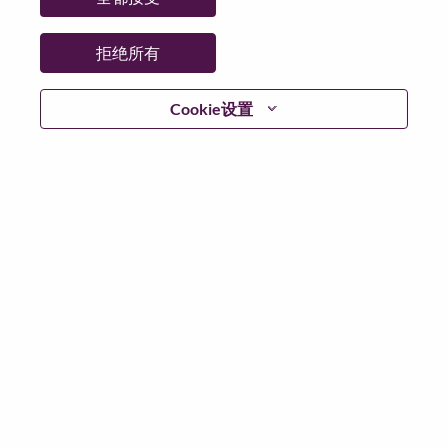
省:
Selangor
市:
Petaling Jaya
拒绝所有
日期:
星期一, 6 月 29, 2026
工作性质:
Full-time
Cookie设置
其他工作城市
:
* Malaysia - Selangor - Petaling Jaya
为什么选择联想
We are Lenovo. We do what we say. We own what we do.
We WOW our customers.
Lenovo is a US$83 billion revenue global technology
powerhouse, ranked #153 in the Fortune Global 500, and
serving millions of customers every day in 180 markets.
Focused on a bold vision to deliver Smarter Technology
for All, Lenovo has built on its success as the world’s