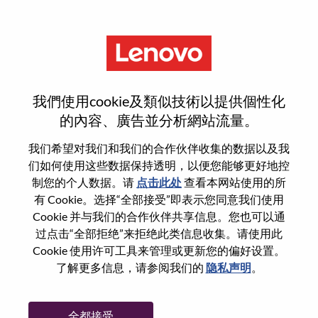
菜单
S4/HANA DB Engineer
我們使用cookie及類似技術以提供個性化
的內容、廣告並分析網站流量。
我们希望对我们和我们的合作伙伴收集的数据以及我
们如何使用这些数据保持透明，以便您能够更好地控
基本信息
制您的个人数据。请
点击此处
查看本网站使用的所
有 Cookie。选择“全部接受”即表示您同意我们使用
Cookie 并与我们的合作伙伴共享信息。您也可以通
职位编号:
100017191
过点击“全部拒绝”来拒绝此类信息收集。请使用此
工作领域:
Services
Cookie 使用许可工具来管理或更新您的偏好设置。
国家/地区:
印度
了解更多信息，请参阅我们的
隐私声明
。
省:
Karnataka
市:
Bangalore
全都接受