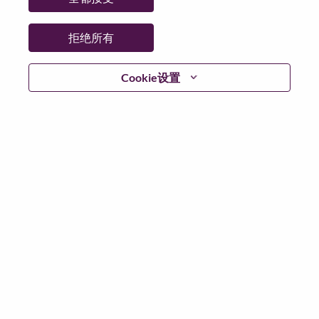
日期:
星期四, 6 月 18, 2026
其他工作城市
:
拒绝所有
* India
Cookie设置
为什么选择联想
We are Lenovo. We do what we say. We own what we do.
We WOW our customers.
Lenovo is a US$83 billion revenue global technology
powerhouse, ranked #196 in the Fortune Global 500, and
serving millions of customers every day in 180 markets.
Focused on a bold vision to deliver Smarter Technology
for All, Lenovo has built on its success as the world’s
largest PC company with a full-stack portfolio of AI-
enabled, AI-ready, and AI-optimized devices (PCs,
workstations, smartphones, tablets), infrastructure